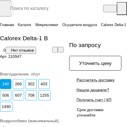
Главная
Каталог
Микроклимат
Осушители воздуха
Calorex Delta-1
Calorex Delta-1 B
По запросу
0
Нет отзывов
Арт.
110947
Уточнить цену
Влагоудаление, л/сут
Рассчитать доставку
240
266
302
403
Нашли дешевле?
506
607
708
1255
Получить счет / КП
1490
Срок доставки
уточняйте
Воздухообмен (максимальный),