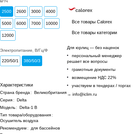
м³/ч
2500
2600
3000
4000
Все товары Calorex
5000
6000
7000
10000
Все товары категории
12000
Для юрлиц — без наценок
Электропитание, В/Гц/Ф
персональный менеджер
220/50/1
380/50/3
решает все вопросы
грамотные документы
возмещение НДС 22%
Характеристики
участвуем в тендерах / торгах
Страна бренда
:
Великобритания
→
info@iclim.ru
Серия
:
Delta
Модель
:
Delta-1 B
Тип товара/оборудования
:
Осушитель воздуха
Рекомендуем
:
для бассейнов