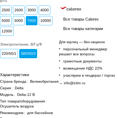
м³/ч
2500
2600
3000
4000
Все товары Calorex
5000
6000
7000
10000
Все товары категории
12000
Для юрлиц — без наценок
Электропитание, В/Гц/Ф
персональный менеджер
220/50/1
380/50/3
решает все вопросы
грамотные документы
возмещение НДС 22%
Характеристики
участвуем в тендерах / торгах
Страна бренда
:
Великобритания
→
info@iclim.ru
Серия
:
Delta
Модель
:
Delta-12 B
Тип товара/оборудования
:
Осушитель воздуха
Рекомендуем
:
для бассейнов