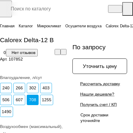
Главная
Каталог
Микроклимат
Осушители воздуха
Calorex Delta-1
Calorex Delta-12 B
По запросу
0
Нет отзывов
Арт.
107852
Уточнить цену
Влагоудаление, л/сут
Рассчитать доставку
240
266
302
403
Нашли дешевле?
506
607
708
1255
Получить счет / КП
1490
Срок доставки
уточняйте
Воздухообмен (максимальный),