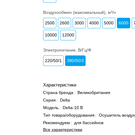
Воздухообмен (максимальный), м³/ч
2500
2600
3000
4000
5000
6000
10000
12000
Электропитание, В/Гц/Ф
220/50/1
380/50/3
Характеристики
Страна бренда
:
Великобритания
Серия
:
Delta
Модель
:
Delta-10 B
Тип товара/оборудования
:
Осушитель возду
Рекомендуем
:
для бассейнов
Все характеристики