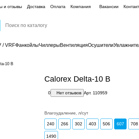
ы и отзывы
Доставка
Оплата
Компания
Вакансии
Контак
 / VRF
Фанкойлы
Чиллеры
Вентиляция
Осушители
Увлажните
lta-10 B
Calorex Delta-10 B
0
Нет отзывов
Арт.
110959
Влагоудаление, л/сут
240
266
302
403
506
607
708
1490