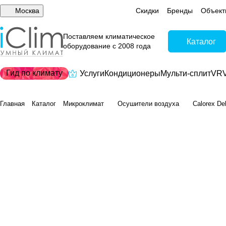
Москва
Скидки
Бренды
Объект
Поставляем климатическое
Каталог
оборудование с 2008 года
Гид по климату
Услуги
Кондиционеры
Мульти-сплит
VRV
Главная
Каталог
Микроклимат
Осушители воздуха
Calorex De