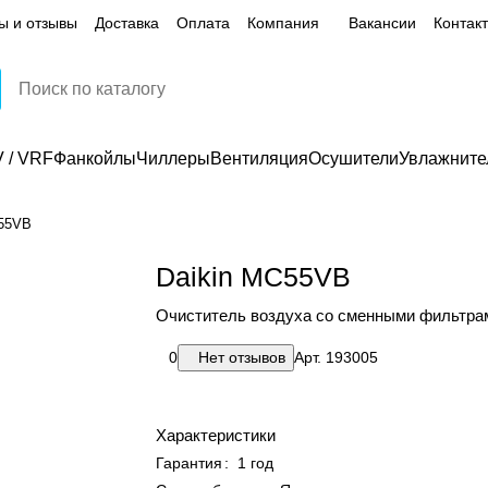
ы и отзывы
Доставка
Оплата
Компания
Вакансии
Контак
 / VRF
Фанкойлы
Чиллеры
Вентиляция
Осушители
Увлажните
C55VB
Daikin MC55VB
Очиститель воздуха со сменными фильтра
0
Нет отзывов
Арт.
193005
Характеристики
Гарантия
:
1 год