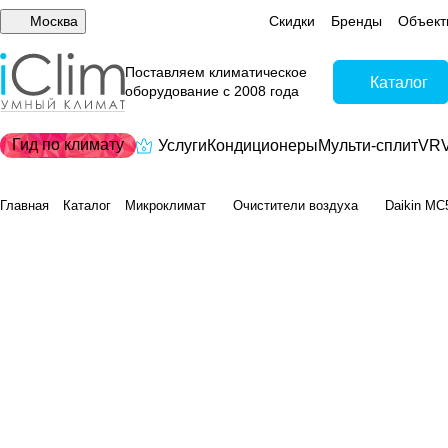
Москва
Скидки
Бренды
Объект
Поставляем климатическое
Каталог
оборудование с 2008 года
Гид по климату
Услуги
Кондиционеры
Мульти-сплит
VRV
Главная
Каталог
Микроклимат
Очистители воздуха
Daikin M