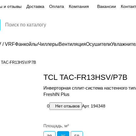
ы и отзывы
Доставка
Оплата
Компания
Вакансии
Контак
 / VRF
Фанкойлы
Чиллеры
Вентиляция
Осушители
Увлажните
 TAC-FR13HSV/P7B
TCL TAC-FR13HSV/P7B
Инверторная сплит-система настенного тип
FreshIN Plus
0
Нет отзывов
Арт.
194348
Площадь, м²