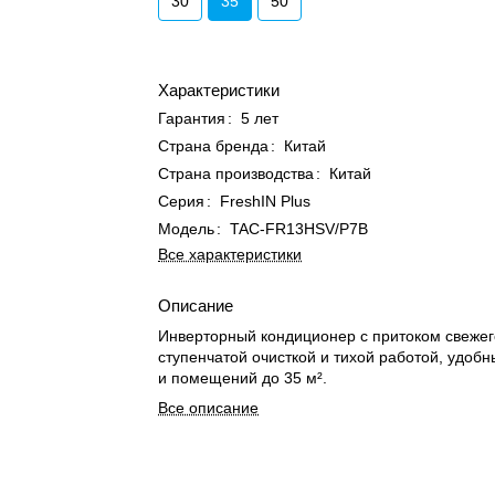
30
35
50
Характеристики
Гарантия
:
5 лет
Страна бренда
:
Китай
Страна производства
:
Китай
Серия
:
FreshIN Plus
Модель
:
TAC-FR13HSV/P7B
Все характеристики
Описание
Инверторный кондиционер с притоком свежего
ступенчатой очисткой и тихой работой, удоб
и помещений до 35 м².
Все описание