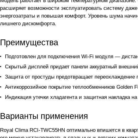
Модель работает в широком температурном диапазоне: ох
расширяет возможности эксплуатировать систему даже 
энергозатраты и повышая комфорт. Уровень шума начина
лишнего дискомфорта.
Преимущества
Подготовлен для подключения Wi-Fi модуля — дистан
Скрытый дисплей придает панели аккуратный внешни
Защита от простуды предотвращает переохлаждение п
Антикоррозийное покрытие теплообменников Golden F
Индикация утечки хладагента и защитная накладка н
Варианты применения
Royal Clima RCI-TWC55HN оптимально впишется в квар
его можно устанавливать в спальных и детских комната