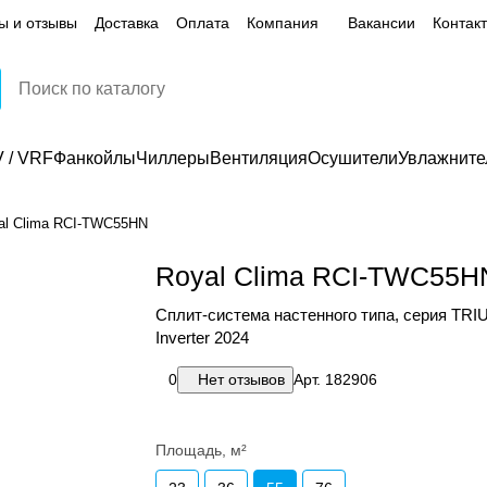
ы и отзывы
Доставка
Оплата
Компания
Вакансии
Контак
 / VRF
Фанкойлы
Чиллеры
Вентиляция
Осушители
Увлажните
al Clima RCI-TWC55HN
Royal Clima RCI-TWC55H
Сплит-система настенного типа, серия TR
Inverter 2024
0
Нет отзывов
Арт.
182906
Площадь, м²