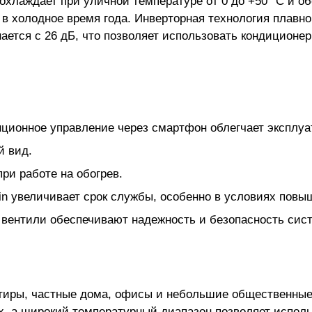
лаждает при уличной температуре от 0 до +50 °C и обог
в холодное время года. Инверторная технология плавно
ется с 26 дБ, что позволяет использовать кондиционер
ционное управление через смартфон облегчает эксплуа
й вид.
ри работе на обогрев.
in увеличивает срок службы, особенно в условиях повы
а вентили обеспечивают надежность и безопасность сис
тиры, частные дома, офисы и небольшие общественные
х, а широкий температурный диапазон позволяет исполь