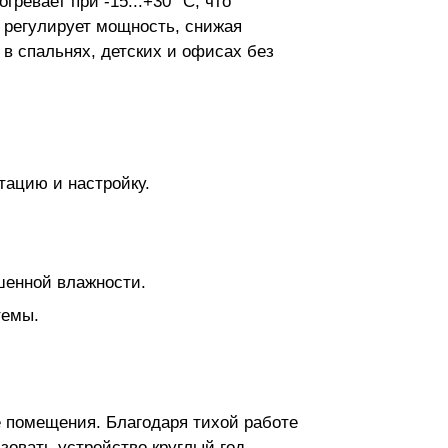
ревает при -15...+30 °C, что
 регулирует мощность, снижая
 в спальнях, детских и офисах без
тацию и настройку.
шенной влажности.
темы.
 помещения. Благодаря тихой работе
зовать устройство круглый год.