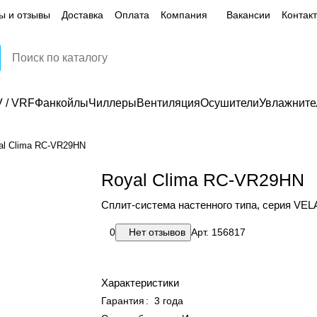
ы и отзывы
Доставка
Оплата
Компания
Вакансии
Контак
 / VRF
Фанкойлы
Чиллеры
Вентиляция
Осушители
Увлажните
al Clima RC-VR29HN
Royal Clima RC-VR29HN
Сплит-система настенного типа, серия VEL
0
Нет отзывов
Арт.
156817
Характеристики
Гарантия
:
3 года