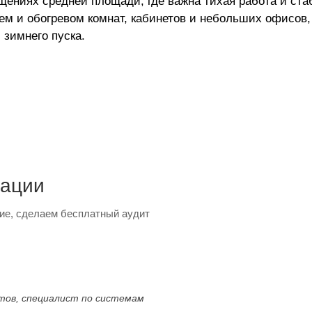
щениях средней площади, где важна тихая работа и ст
ем и обогревом комнат, кабинетов и небольших офисов
 зимнего пуска.
тации
ие, сделаем бесплатный аудит
ктов, специалист по системам