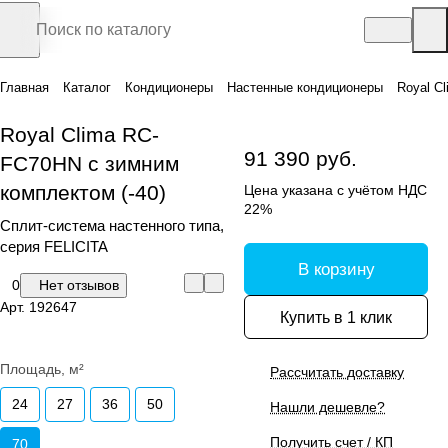
Главная
Каталог
Кондиционеры
Настенные кондиционеры
Royal C
Royal Clima RC-
91 390 руб.
FC70HN с зимним
комплектом (-40)
Цена указана с учётом НДС
22%
Сплит-система настенного типа,
серия FELICITA
В корзину
0
Нет отзывов
Арт.
192647
Купить в 1 клик
Площадь, м²
Рассчитать доставку
24
27
36
50
Нашли дешевле?
Получить счет / КП
70