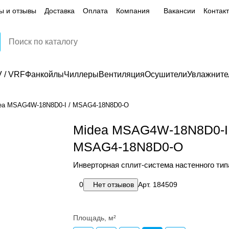
ы и отзывы
Доставка
Оплата
Компания
Вакансии
Контак
 / VRF
Фанкойлы
Чиллеры
Вентиляция
Осушители
Увлажните
ea MSAG4W-18N8D0-I / MSAG4-18N8D0-O
Midea MSAG4W-18N8D0-I 
MSAG4-18N8D0-O
Инверторная сплит-система настенного тип
0
Нет отзывов
Арт.
184509
Площадь, м²