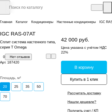
Главная
Каталог
Кондиционеры
Настенные кондиционеры
IGC RA
IGC RAS-07АТ
42 000 руб.
Сплит система настенного типа,
серия T Omega
Цена указана с учётом НДС
22%
0
Нет отзывов
Арт.
187420
В корзину
Площадь, м²
Купить в 1 клик
20
25
35
50
Рассчитать доставку
70
Нашли дешевле?
Получить счет / КП