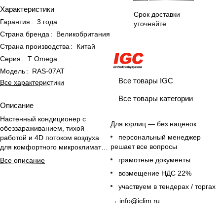
Характеристики
Срок доставки
Гарантия
:
3 года
уточняйте
Страна бренда
:
Великобритания
Страна производства
:
Китай
Серия
:
T Omega
Модель
:
RAS-07АТ
Все товары IGC
Все характеристики
Все товары категории
Описание
Настенный кондиционер с
Для юрлиц — без наценок
обеззараживанием, тихой
персональный менеджер
работой и 4D потоком воздуха
решает все вопросы
для комфортного микроклимата в
офисе; пульт ДУ в комплекте
грамотные документы
Все описание
возмещение НДС 22%
участвуем в тендерах / торгах
→
info@iclim.ru