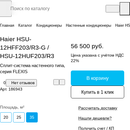
Главная
Каталог
Кондиционеры
Настенные кондиционеры
Haier H
Haier HSU-
56 500 руб.
12HFF203/R3-G /
HSU-12HUF203/R3
Цена указана с учётом НДС
22%
Сплит-система настенного типа,
серия FLEXIS
В корзину
0
Нет отзывов
Арт.
186943
Купить в 1 клик
Площадь, м²
Рассчитать доставку
20
25
35
Нашли дешевле?
Получить счет / КП