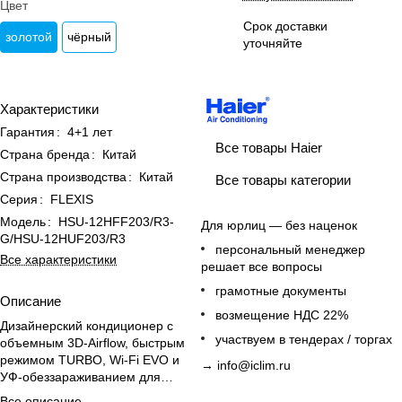
Цвет
Срок доставки
золотой
чёрный
уточняйте
Характеристики
Гарантия
:
4+1 лет
Все товары Haier
Страна бренда
:
Китай
Страна производства
:
Китай
Все товары категории
Серия
:
FLEXIS
Модель
:
HSU-12HFF203/R3-
Для юрлиц — без наценок
G/HSU-12HUF203/R3
персональный менеджер
Все характеристики
решает все вопросы
грамотные документы
Описание
возмещение НДС 22%
Дизайнерский кондиционер с
участвуем в тендерах / торгах
объемным 3D-Airflow, быстрым
режимом TURBO, Wi-Fi EVO и
→
info@iclim.ru
УФ-обеззараживанием для
офиса.
Все описание