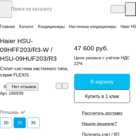
Главная
Каталог
Кондиционеры
Настенные кондиционеры
Haier H
Haier HSU-
47 600 руб.
09HFF203/R3-W /
HSU-09HUF203/R3
Цена указана с учётом НДС
22%
Сплит-система настенного типа,
серия FLEXIS
В корзину
0
Нет отзывов
Арт.
186939
Купить в 1 клик
Площадь, м²
Рассчитать доставку
20
25
35
Нашли дешевле?
Получить счет / КП