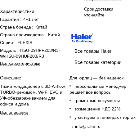
Срок доставки
Характеристики
уточняйте
Гарантия
:
4+1 лет
Страна бренда
:
Китай
Страна производства
:
Китай
Серия
:
FLEXIS
Модель
:
HSU-09HFF203/R3-
Все товары Haier
W/HSU-09HUF203/R3
Все товары категории
Все характеристики
Описание
Для юрлиц — без наценок
Тихий кондиционер с 3D-Airflow,
персональный менеджер
TURBO-режимом, Wi-Fi EVO и
решает все вопросы
УФ-обеззараживанием для
грамотные документы
офиса и дома
возмещение НДС 22%
Все описание
участвуем в тендерах / торгах
→
info@iclim.ru