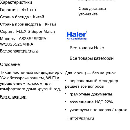
Характеристики
Срок доставки
Гарантия
:
4+1 лет
уточняйте
Страна бренда
:
Китай
Страна производства
:
Китай
Серия
:
FLEXIS Super Match
Модель
:
AS25S2SF3FA-
W/1U25S2SM4FA
Все товары Haier
Все характеристики
Все товары категории
Описание
Тихий настенный кондиционер с
Для юрлиц — без наценок
УФ-обеззараживанием, Wi-Fi и
персональный менеджер
управлением голосом, для
решает все вопросы
комфортного дома круглый год,
грамотные документы
до -20 °C на обогрев.
Все описание
возмещение НДС 22%
участвуем в тендерах / торгах
→
info@iclim.ru