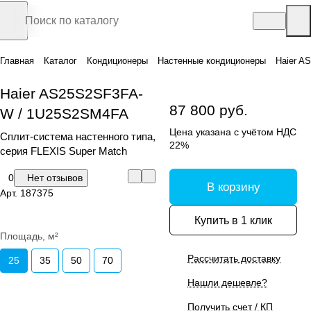
Главная
Каталог
Кондиционеры
Настенные кондиционеры
Haier A
Haier AS25S2SF3FA-
87 800 руб.
W / 1U25S2SM4FA
Цена указана с учётом НДС
Сплит-система настенного типа,
22%
серия FLEXIS Super Match
0
Нет отзывов
В корзину
Арт.
187375
Купить в 1 клик
Площадь, м²
Рассчитать доставку
25
35
50
70
Нашли дешевле?
Получить счет / КП