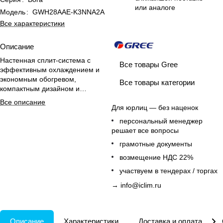
или аналоге
Модель
:
GWH28AAE-K3NNA2A
Все характеристики
Описание
Настенная сплит-система с
Все товары Gree
эффективным охлаждением и
экономным обогревом,
Все товары категории
компактным дизайном и
функцией самоочистки для
Все описание
комфортного дома.
Для юрлиц — без наценок
персональный менеджер
решает все вопросы
грамотные документы
возмещение НДС 22%
участвуем в тендерах / торгах
→
info@iclim.ru
Описание
Характеристики
Доставка и оплата