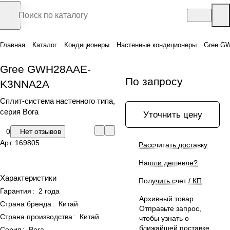
Главная
Каталог
Кондиционеры
Настенные кондиционеры
Gree G
Gree GWH28AAE-
По запросу
K3NNA2A
Сплит-система настенного типа,
серия Bora
Уточнить цену
0
Нет отзывов
Арт.
169805
Рассчитать доставку
Нашли дешевле?
Характеристики
Получить счет / КП
Гарантия
:
2 года
Архивный товар.
Страна бренда
:
Китай
Отправьте запрос,
Страна производства
:
Китай
чтобы узнать о
ближайшей поставке
Серия
:
Bora