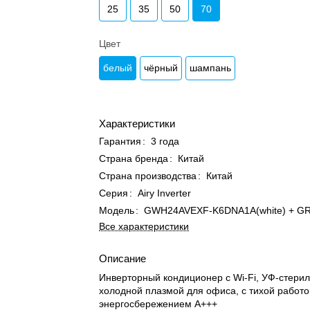
25
35
50
70
Цвет
белый
чёрный
шампань
Характеристики
Гарантия
:
3 года
Страна бренда
:
Китай
Страна производства
:
Китай
Серия
:
Airy Inverter
Модель
:
GWH24AVEXF-K6DNA1A(white) + GR
Все характеристики
Описание
Инверторный кондиционер с Wi-Fi, УФ-стери
холодной плазмой для офиса, с тихой работо
энергосбережением A+++