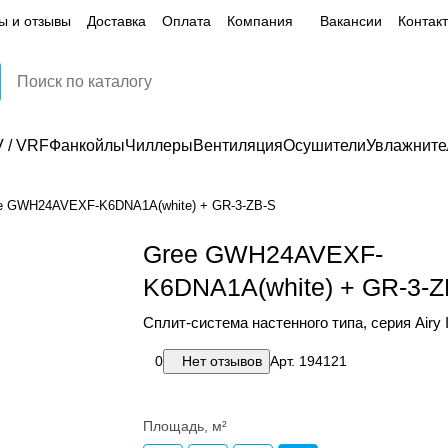
ы и отзывы
Доставка
Оплата
Компания
Вакансии
Контак
 / VRF
Фанкойлы
Чиллеры
Вентиляция
Осушители
Увлажните
e GWH24AVEXF-K6DNA1A(white) + GR-3-ZB-S
Gree GWH24AVEXF-
K6DNA1A(white) + GR-3-Z
Сплит-система настенного типа, серия Airy I
0
Нет отзывов
Арт.
194121
Площадь, м²