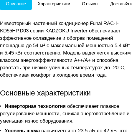
Описание
Характеристики
Отзывы
Доставка 
Инверторный настенный кондиционер Funai RAC-I-
KD55HP.D03 серии KADZOKU Inverter обеспечивает
эффективное охлаждение и обогрев помещений
площадью до 54 м² с максимальной мощностью 5.4 кВт
и 5.45 кВт соответственно. Модель выделяется высоким
классом энергоэффективности A++/A+ и способна
работать при низких уличных температурах до -20°C,
обеспечивая комфорт в холодное время года.
Основные характеристики
Инверторная технология
обеспечивает плавное
регулирование мощности, снижая энергопотребление и
уменьшая износ оборудования.
Уровень шума
варьируется от 23.5 дБ до 42 дБ, что