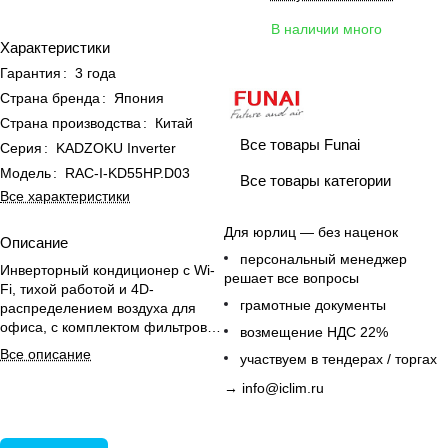
В наличии много
Характеристики
Гарантия
:
3 года
Страна бренда
:
Япония
Страна производства
:
Китай
Все товары Funai
Серия
:
KADZOKU Inverter
Модель
:
RAC-I-KD55HP.D03
Все товары категории
Все характеристики
Для юрлиц — без наценок
Описание
персональный менеджер
Инверторный кондиционер с Wi-
решает все вопросы
Fi, тихой работой и 4D-
грамотные документы
распределением воздуха для
офиса, с комплектом фильтров и
возмещение НДС 22%
очисткой Ice Clean
Все описание
участвуем в тендерах / торгах
→
info@iclim.ru