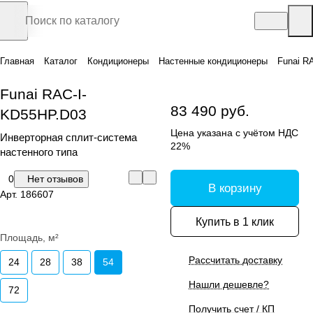
Главная
Каталог
Кондиционеры
Настенные кондиционеры
Funai R
Funai RAC-I-
83 490 руб.
KD55HP.D03
Цена указана с учётом НДС
Инверторная сплит-система
22%
настенного типа
0
Нет отзывов
В корзину
Арт.
186607
Купить в 1 клик
Площадь, м²
Рассчитать доставку
24
28
38
54
Нашли дешевле?
72
Получить счет / КП