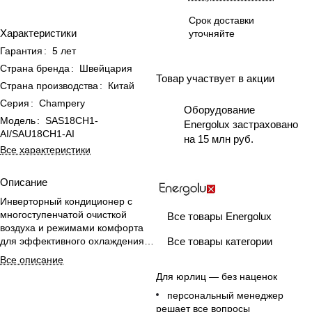
Срок доставки
Характеристики
уточняйте
Гарантия
:
5 лет
Страна бренда
:
Швейцария
Товар участвует в акции
Страна производства
:
Китай
Серия
:
Champery
Оборудование
Модель
:
SAS18CH1-
Energolux застраховано
AI/SAU18CH1-AI
на 15 млн руб.
Все характеристики
Описание
Инверторный кондиционер с
многоступенчатой очисткой
Все товары Energolux
воздуха и режимами комфорта
Все товары категории
для эффективного охлаждения и
обогрева офиса до 50 м².
Все описание
Для юрлиц — без наценок
персональный менеджер
решает все вопросы