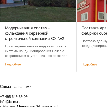
Модернизация системы
Поставка дра
охлаждения серверной
фабрики обо
строительной компании СУ №2
Поставка драйк
кондициониров
Произведена замена наружных блоков
системы кондиционирования Daikin с
сохранением внутренних, что позволило
сократить затраты. Предоставлена
Подробнее
Подробнее
дополнительная скидка на наружные
блоки.
Связаться с нами
+7 495 649-39-09
info@iclim.ru
г. Москва, Муравская 24, подъезд 4