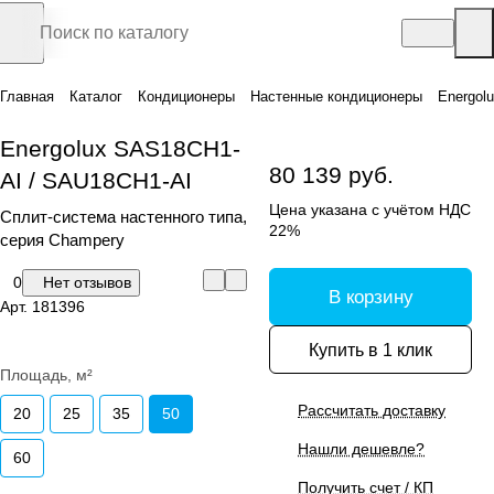
Главная
Каталог
Кондиционеры
Настенные кондиционеры
Energol
Energolux SAS18CH1-
80 139 руб.
AI / SAU18CH1-AI
Цена указана с учётом НДС
Сплит-система настенного типа,
22%
серия Champery
0
Нет отзывов
В корзину
Арт.
181396
Купить в 1 клик
Площадь, м²
Рассчитать доставку
20
25
35
50
Нашли дешевле?
60
Получить счет / КП