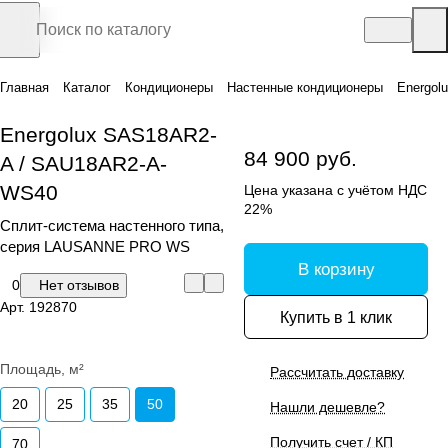
Главная
Каталог
Кондиционеры
Настенные кондиционеры
Energol
Energolux SAS18AR2-
84 900 руб.
A / SAU18AR2-A-
WS40
Цена указана с учётом НДС
22%
Сплит-система настенного типа,
серия LAUSANNE PRO WS
В корзину
0
Нет отзывов
Арт.
192870
Купить в 1 клик
Площадь, м²
Рассчитать доставку
20
25
35
50
Нашли дешевле?
Получить счет / КП
70