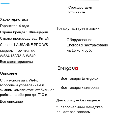
Срок доставки
уточняйте
Характеристики
Гарантия
:
4 года
Товар участвует в акции
Страна бренда
:
Швейцария
Страна производства
:
Китай
Оборудование
Серия
:
LAUSANNE PRO WS
Energolux застраховано
на 15 млн руб.
Модель
:
SAS18AR2-
A/SAU18AR2-A-WS40
Все характеристики
Описание
Все товары Energolux
Сплит-система с Wi-Fi,
голосовым управлением и
Все товары категории
зимним комплектом: стабильная
работа на обогрев до -7°C и
охлаждение до -40°C для офиса.
Для юрлиц — без наценок
Все описание
персональный менеджер
решает все вопросы