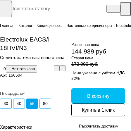
Главная
Каталог
Кондиционеры
Настенные кондиционеры
Electro
Electrolux EACS/I-
Розничная цена
18HVI/N3
144 989 руб.
Сплит-система настенного типа
Старая цена
172 000 руб.
0
Нет отзывов
Цена указана с учётом НДС
Арт.
156594
22%
Площадь, м²
В корзину
30
40
55
80
Купить в 1 клик
Рассчитать доставку
Характеристики