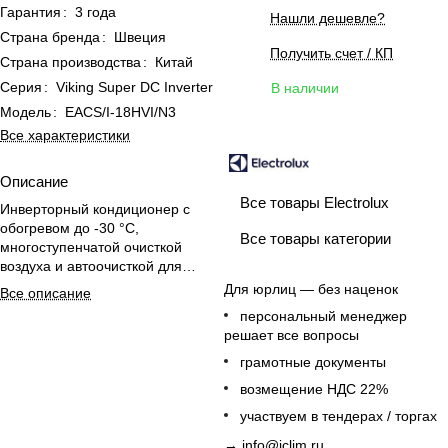
Гарантия
:
3 года
Нашли дешевле?
Страна бренда
:
Швеция
Получить счет / КП
Страна производства
:
Китай
Серия
:
Viking Super DC Inverter
В наличии
Модель
:
EACS/I-18HVI/N3
Все характеристики
Описание
Все товары Electrolux
Инверторный кондиционер с
обогревом до -30 °C,
Все товары категории
многоступенчатой очисткой
воздуха и автоочисткой для
комфортного климата круглый
Для юрлиц — без наценок
Все описание
год
персональный менеджер
решает все вопросы
грамотные документы
возмещение НДС 22%
участвуем в тендерах / торгах
→
info@iclim.ru