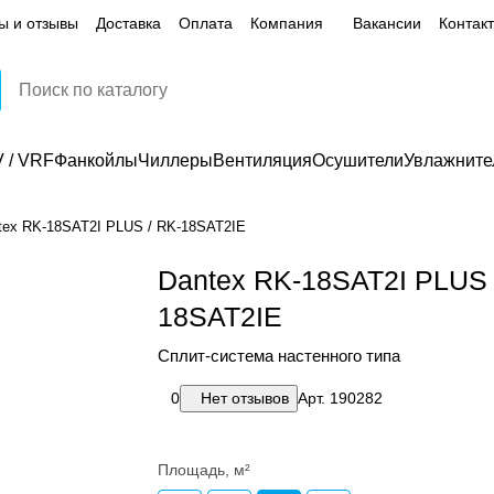
ы и отзывы
Доставка
Оплата
Компания
Вакансии
Контак
 / VRF
Фанкойлы
Чиллеры
Вентиляция
Осушители
Увлажните
tex RK-18SAT2I PLUS / RK-18SAT2IE
Dantex RK-18SAT2I PLUS 
18SAT2IE
Сплит-система настенного типа
0
Нет отзывов
Арт.
190282
Площадь, м²