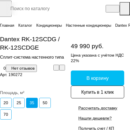
Главная
Каталог
Кондиционеры
Настенные кондиционеры
Dantex
Dantex RK-12SCDG /
49 990 руб.
RK-12SCDGE
Цена указана с учётом НДС
Сплит-система настенного типа
22%
0
Нет отзывов
Арт.
190272
В корзину
Купить в 1 клик
Площадь, м²
20
25
35
50
Рассчитать доставку
70
Нашли дешевле?
Получить счет / КП