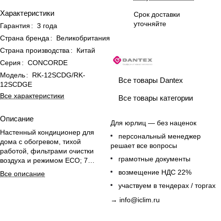
Характеристики
Срок доставки
уточняйте
Гарантия
:
3 года
Страна бренда
:
Великобритания
Страна производства
:
Китай
Серия
:
CONCORDE
Модель
:
RK-12SCDG/RK-
Все товары Dantex
12SCDGE
Все характеристики
Все товары категории
Описание
Для юрлиц — без наценок
Настенный кондиционер для
персональный менеджер
дома с обогревом, тихой
решает все вопросы
работой, фильтрами очистки
грамотные документы
воздуха и режимом ECO; 7
скоростей вентилятора, защита
возмещение НДС 22%
Все описание
от детей.
участвуем в тендерах / торгах
→
info@iclim.ru