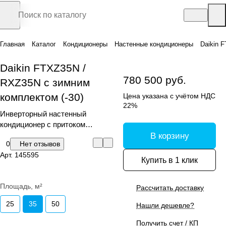
Главная
Каталог
Кондиционеры
Настенные кондиционеры
Daikin 
Daikin FTXZ35N /
780 500 руб.
RXZ35N с зимним
комплектом (-30)
Цена указана с учётом НДС
22%
Инверторный настенный
кондиционер с притоком
свежего воздуха (сплит-
В корзину
0
Нет отзывов
система)
Арт.
145595
Купить в 1 клик
Площадь, м²
Рассчитать доставку
25
35
50
Нашли дешевле?
Получить счет / КП