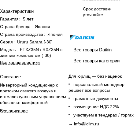
Срок доставки
Характеристики
уточняйте
Гарантия
:
5 лет
Страна бренда
:
Япония
Страна производства
:
Япония
Серия
:
Ururu Sarara [-30]
Все товары Daikin
Модель
:
FTXZ35N / RXZ35N с
зимним комплектом (-30)
Все товары категории
Все характеристики
Для юрлиц — без наценок
Описание
персональный менеджер
Инверторный кондиционер с
решает все вопросы
притоком свежего воздуха и
интеллектуальным управлением
грамотные документы
обеспечит комфортный
возмещение НДС 22%
микроклимат и эффективный
Все описание
обогрев даже при -30 °C.
участвуем в тендерах / торгах
→
info@iclim.ru