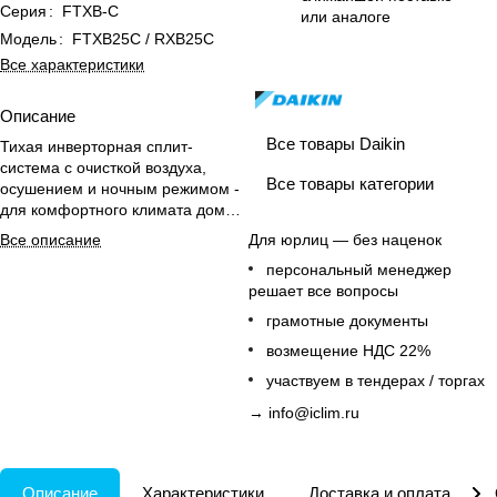
Серия
:
FTXB-C
или аналоге
Модель
:
FTXB25C / RXB25C
Все характеристики
Описание
Все товары Daikin
Тихая инверторная сплит-
система с очисткой воздуха,
Все товары категории
осушением и ночным режимом -
для комфортного климата дома
круглый год.
Все описание
Для юрлиц — без наценок
персональный менеджер
решает все вопросы
грамотные документы
возмещение НДС 22%
участвуем в тендерах / торгах
→
info@iclim.ru
Описание
Характеристики
Доставка и оплата