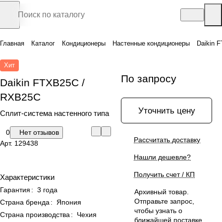
Главная
Каталог
Кондиционеры
Настенные кондиционеры
Daikin 
Хит
По запросу
Daikin FTXB25C /
RXB25C
Уточнить цену
Сплит-система настенного типа
0
Нет отзывов
Рассчитать доставку
Арт.
129438
Нашли дешевле?
Получить счет / КП
Характеристики
Гарантия
:
3 года
Архивный товар.
Отправьте запрос,
Страна бренда
:
Япония
чтобы узнать о
Страна производства
:
Чехия
ближайшей поставке