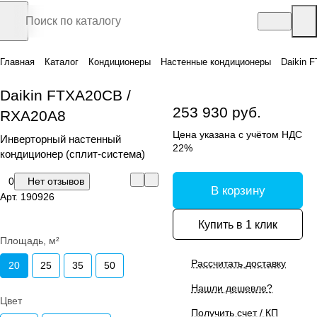
Главная
Каталог
Кондиционеры
Настенные кондиционеры
Daikin 
Daikin FTXA20CB /
253 930 руб.
RXA20A8
Цена указана с учётом НДС
Инверторный настенный
22%
кондиционер (сплит-система)
0
Нет отзывов
В корзину
Арт.
190926
Купить в 1 клик
Площадь, м²
Рассчитать доставку
20
25
35
50
Нашли дешевле?
Цвет
Получить счет / КП