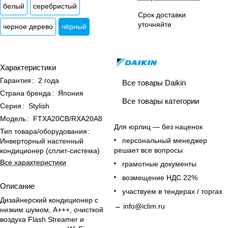
белый
серебристый
Срок доставки
уточняйте
черное дерево
чёрный
Характеристики
Гарантия
:
2 года
Все товары Daikin
Страна бренда
:
Япония
Все товары категории
Серия
:
Stylish
Модель
:
FTXA20CB/RXA20A8
Для юрлиц — без наценок
Тип товара/оборудования
:
персональный менеджер
Инверторный настенный
решает все вопросы
кондиционер (сплит-система)
Все характеристики
грамотные документы
возмещение НДС 22%
Описание
участвуем в тендерах / торгах
Дизайнерский кондиционер с
→
info@iclim.ru
низким шумом, A+++, очисткой
воздуха Flash Streamer и