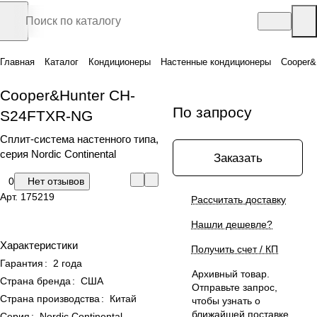
Главная
Каталог
Кондиционеры
Настенные кондиционеры
Cooper&
Cooper&Hunter CH-
По запросу
S24FTXR-NG
Сплит-система настенного типа,
серия Nordic Continental
Заказать
0
Нет отзывов
Арт.
175219
Рассчитать доставку
Нашли дешевле?
Характеристики
Получить счет / КП
Гарантия
:
2 года
Архивный товар.
Страна бренда
:
США
Отправьте запрос,
Страна производства
:
Китай
чтобы узнать о
ближайшей поставке
Серия
:
Nordic Continental