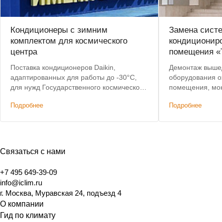
Кондиционеры с зимним
Замена сист
комплектом для космического
кондициониро
центра
помещения «
Поставка кондиционеров Daikin,
Демонтаж вышед
адаптированных для работы до -30°C,
оборудования о
для нужд Государственного космического
помещения, мон
научно-производственного центра имени
системы кондиц
Подробнее
Подробнее
М.В.Хруничева
Скидка: 45% от
Отсрочка платеж
Связаться с нами
+7 495 649-39-09
info@iclim.ru
г. Москва, Муравская 24, подъезд 4
О компании
Гид по климату