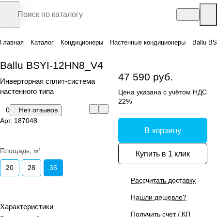
Главная
Каталог
Кондиционеры
Настенные кондиционеры
Ballu B
Ballu BSYI-12HN8_V4
47 590 руб.
Инверторная сплит-система
настенного типа
Цена указана с учётом НДС
22%
0
Нет отзывов
Арт.
187048
В корзину
Площадь, м²
Купить в 1 клик
20
28
35
Рассчитать доставку
Нашли дешевле?
Характеристики
Получить счет / КП