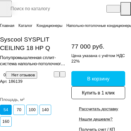
Главная
Каталог
Кондиционеры
Напольно-потолочные кондиционер
Syscool SYSPLIT
77 000 руб.
CEILING 18 HP Q
Цена указана с учётом НДС
Полупромышленная сплит-
22%
система напольно-потолочного
типа, серия SYSPLIT CEILING
0
Нет отзывов
В корзину
Арт.
186139
Купить в 1 клик
Площадь, м²
Рассчитать доставку
54
70
100
140
Нашли дешевле?
160
Получить счет / КП