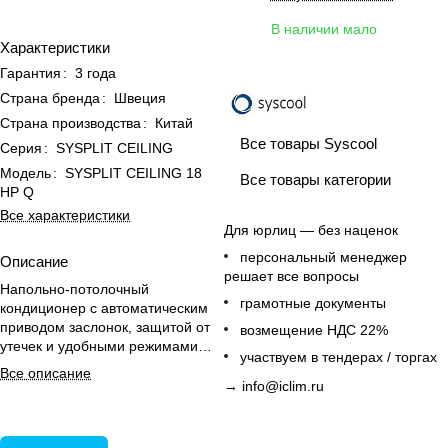
В наличии мало
Характеристики
Гарантия
:
3 года
Страна бренда
:
Швеция
Страна производства
:
Китай
Все товары Syscool
Серия
:
SYSPLIT CEILING
Модель
:
SYSPLIT CEILING 18
Все товары категории
HP Q
Все характеристики
Для юрлиц — без наценок
персональный менеджер
Описание
решает все вопросы
Напольно-потолочный
грамотные документы
кондиционер с автоматическим
приводом заслонок, защитой от
возмещение НДС 22%
утечек и удобными режимами
участвуем в тендерах / торгах
для комфортного климата зимой
Все описание
и летом.
→
info@iclim.ru