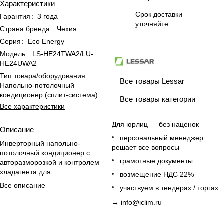
Характеристики
Срок доставки
Гарантия
:
3 года
уточняйте
Страна бренда
:
Чехия
Серия
:
Eco Energy
Модель
:
LS-HE24TWA2/LU-
HE24UWA2
Тип товара/оборудования
:
Все товары Lessar
Напольно-потолочный
кондиционер (сплит-система)
Все товары категории
Все характеристики
Для юрлиц — без наценок
Описание
персональный менеджер
Инверторный напольно-
решает все вопросы
потолочный кондиционер с
грамотные документы
авторазморозкой и контролем
хладагента для
возмещение НДС 22%
энергоэффективного комфорта в
Все описание
участвуем в тендерах / торгах
офисах площадью до 73 м².
→
info@iclim.ru