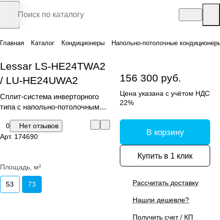
Главная
Каталог
Кондиционеры
Напольно-потолочные кондиционер
Lessar LS-HE24TWA2
156 300 руб.
/ LU-HE24UWA2
Цена указана с учётом НДС
Сплит-система инверторного
22%
типа с напольно-потолочным
внутренним блоком
0
Нет отзывов
В корзину
Арт.
174690
Купить в 1 клик
Площадь, м²
Рассчитать доставку
53
73
Нашли дешевле?
Получить счет / КП