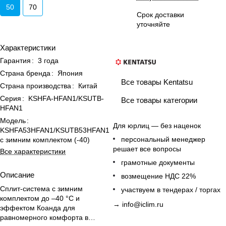
50
70
Срок доставки
уточняйте
Характеристики
Гарантия
:
3 года
Страна бренда
:
Япония
Все товары Kentatsu
Страна производства
:
Китай
Серия
:
KSHFA-HFAN1/KSUTB-
Все товары категории
HFAN1
Модель
:
Для юрлиц — без наценок
KSHFA53HFAN1/KSUTB53HFAN1
персональный менеджер
с зимним комплектом (-40)
решает все вопросы
Все характеристики
грамотные документы
Описание
возмещение НДС 22%
Сплит-система с зимним
участвуем в тендерах / торгах
комплектом до –40 °C и
→
info@iclim.ru
эффектом Коанда для
равномерного комфорта в