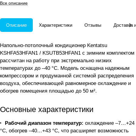
удлинённых помещениях
Все описание
площадью до 50 м².
Описание
Характеристики
Отзывы
Доставка 
Напольно-потолочный кондиционер Kentatsu
KSHFA53HFAN1 / KSUTB53HFAN1 с зимним комплектом
рассчитан на работу при экстремально низких
температурах до –40 °C. Модель оснащена надежным
компрессором и продуманной системой распределения
воздуха, обеспечивающей равномерное охлаждение и
обогрев помещения площадью до 50 м².
Основные характеристики
Рабочий диапазон температур:
охлаждение –7…+24
°C, обогрев –40…+43 °C, что расширяет возможность