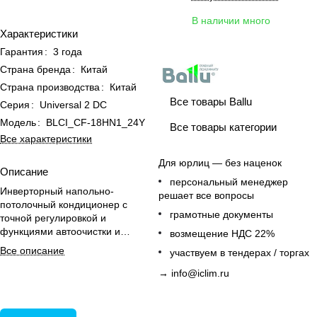
В наличии много
Характеристики
Гарантия
:
3 года
Страна бренда
:
Китай
Страна производства
:
Китай
Все товары Ballu
Серия
:
Universal 2 DC
Модель
:
BLCI_CF-18HN1_24Y
Все товары категории
Все характеристики
Для юрлиц — без наценок
Описание
персональный менеджер
Инверторный напольно-
решает все вопросы
потолочный кондиционер с
грамотные документы
точной регулировкой и
функциями автоочистки и
возмещение НДС 22%
вентиляции для комфортного
Все описание
участвуем в тендерах / торгах
климата в помещениях до 52 м².
→
info@iclim.ru