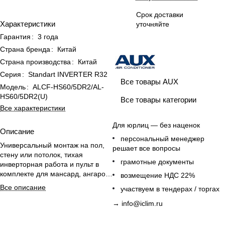
Срок доставки
Характеристики
уточняйте
Гарантия
:
3 года
Страна бренда
:
Китай
Страна производства
:
Китай
Серия
:
Standart INVERTER R32
Все товары AUX
Модель
:
ALCF-HS60/5DR2/AL-
HS60/5DR2(U)
Все товары категории
Все характеристики
Для юрлиц — без наценок
Описание
персональный менеджер
Универсальный монтаж на пол,
решает все вопросы
стену или потолок, тихая
грамотные документы
инверторная работа и пульт в
комплекте для мансард, ангаров
возмещение НДС 22%
и сложных помещений
Все описание
участвуем в тендерах / торгах
→
info@iclim.ru