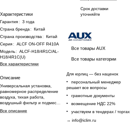
Срок доставки
Характеристики
уточняйте
Гарантия
:
3 года
Страна бренда
:
Китай
Страна производства
:
Китай
Серия
:
ALCF ON-OFF R410A
Все товары AUX
Модель
:
ALCF-H18/4R1С/AL-
H18/4R1С(U)
Все товары категории
Все характеристики
Для юрлиц — без наценок
Описание
персональный менеджер
Универсальная установка,
решает все вопросы
равномерное распределение
грамотные документы
воздуха, тихая работа,
воздушный фильтр и подмес
возмещение НДС 22%
свежего воздуха для
Все описание
участвуем в тендерах / торгах
комфортного микроклимата.
→
info@iclim.ru