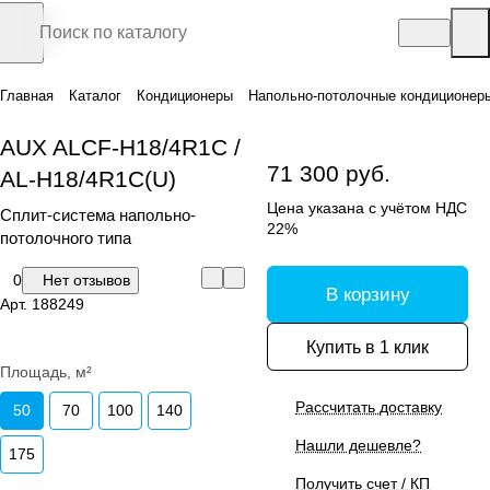
Главная
Каталог
Кондиционеры
Напольно-потолочные кондиционер
AUX ALCF-H18/4R1С /
71 300 руб.
AL-H18/4R1С(U)
Цена указана с учётом НДС
Сплит-система напольно-
22%
потолочного типа
0
Нет отзывов
В корзину
Арт.
188249
Купить в 1 клик
Площадь, м²
Рассчитать доставку
50
70
100
140
Нашли дешевле?
175
Получить счет / КП