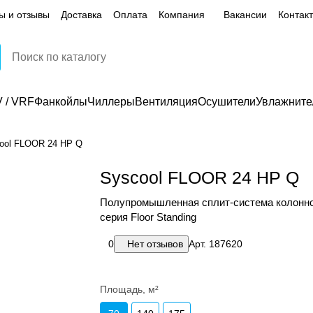
ы и отзывы
Доставка
Оплата
Компания
Вакансии
Контак
 / VRF
Фанкойлы
Чиллеры
Вентиляция
Осушители
Увлажните
ool FLOOR 24 HP Q
Syscool FLOOR 24 HP Q
Полупромышленная сплит-система колонно
серия Floor Standing
0
Нет отзывов
Арт.
187620
Площадь, м²