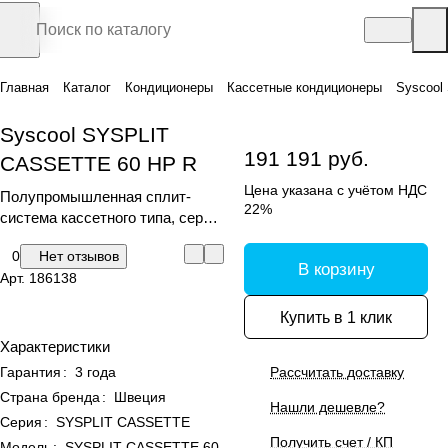
Главная
Каталог
Кондиционеры
Кассетные кондиционеры
Syscool
Syscool SYSPLIT
191 191 руб.
CASSETTE 60 HP R
Цена указана с учётом НДС
Полупромышленная сплит-
22%
система кассетного типа, серия
SYSPLIT CASSETTE
0
Нет отзывов
В корзину
Арт.
186138
Купить в 1 клик
Характеристики
Гарантия
:
3 года
Рассчитать доставку
Страна бренда
:
Швеция
Нашли дешевле?
Серия
:
SYSPLIT CASSETTE
Получить счет / КП
Модель
:
SYSPLIT CASSETTE 60