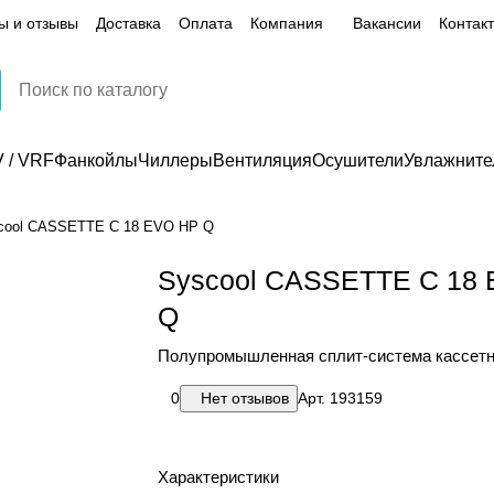
ы и отзывы
Доставка
Оплата
Компания
Вакансии
Контак
 / VRF
Фанкойлы
Чиллеры
Вентиляция
Осушители
Увлажните
cool CASSETTE C 18 EVO HP Q
Syscool CASSETTE C 18
Q
Полупромышленная сплит-система кассетн
0
Нет отзывов
Арт.
193159
Характеристики