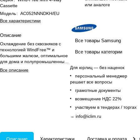
или аналоге
Cassette
Модель
:
AC052NNNDKH/EU
Все характеристики
Описание
Все товары Samsung
Охлаждение без сквозняков с
технологией WindFree™ и
Все товары категории
большими жалюзи, оптимальное
для дома и полупромышленных
помещений.
Для юрлиц — без наценок
Все описание
персональный менеджер
решает все вопросы
грамотные документы
возмещение НДС 22%
участвуем в тендерах / торгах
→
info@iclim.ru
Описание
Характеристики
Доставка и оплата