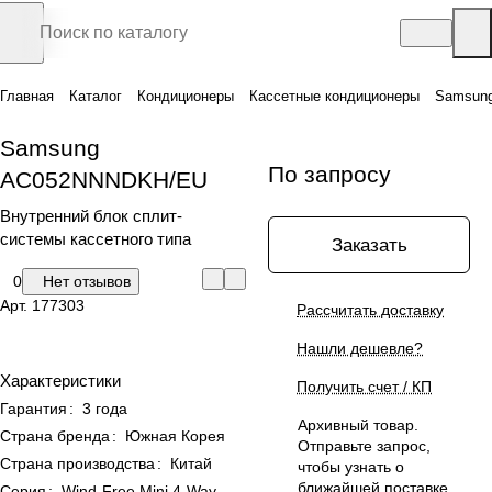
Главная
Каталог
Кондиционеры
Кассетные кондиционеры
Samsun
Samsung
По запросу
AC052NNNDKH/EU
Внутренний блок сплит-
системы кассетного типа
Заказать
0
Нет отзывов
Арт.
177303
Рассчитать доставку
Нашли дешевле?
Характеристики
Получить счет / КП
Гарантия
:
3 года
Архивный товар.
Страна бренда
:
Южная Корея
Отправьте запрос,
Страна производства
:
Китай
чтобы узнать о
ближайшей поставке
Серия
:
Wind-Free Mini 4-Way