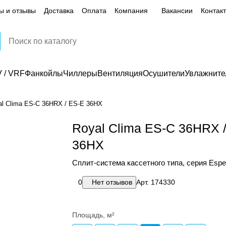
ы и отзывы
Доставка
Оплата
Компания
Вакансии
Контак
 / VRF
Фанкойлы
Чиллеры
Вентиляция
Осушители
Увлажните
al Clima ES-C 36HRX / ES-E 36HX
Royal Clima ES-C 36HRX 
36HX
Сплит-система кассетного типа, серия Espe
0
Нет отзывов
Арт.
174330
Площадь, м²