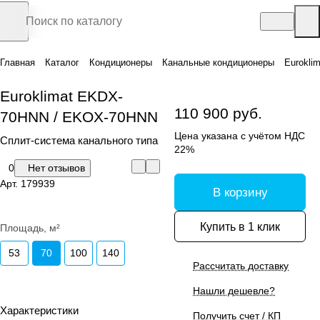
Главная
Каталог
Кондиционеры
Канальные кондиционеры
Eurokli
Euroklimat EKDX-
110 900 руб.
70HNN / EKOX-70HNN
Цена указана с учётом НДС
Сплит-система канального типа
22%
0
Нет отзывов
Арт.
179939
В корзину
Купить в 1 клик
Площадь, м²
53
70
100
140
Рассчитать доставку
Нашли дешевле?
Характеристики
Получить счет / КП