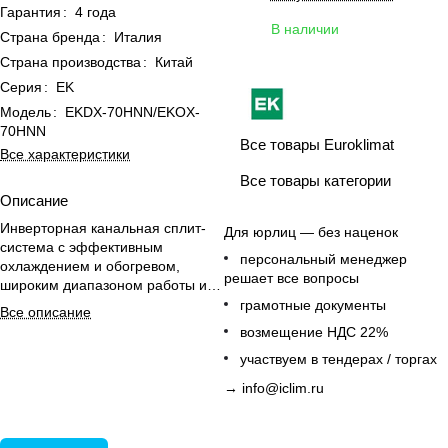
Гарантия
:
4 года
В наличии
Страна бренда
:
Италия
Страна производства
:
Китай
Серия
:
EK
Модель
:
EKDX-70HNN/EKOX-
70HNN
Все товары Euroklimat
Все характеристики
Все товары категории
Описание
Инверторная канальная сплит-
Для юрлиц — без наценок
система с эффективным
персональный менеджер
охлаждением и обогревом,
решает все вопросы
широким диапазоном работы и
удобным пультом управления
грамотные документы
Все описание
для больших помещений.
возмещение НДС 22%
участвуем в тендерах / торгах
→
info@iclim.ru