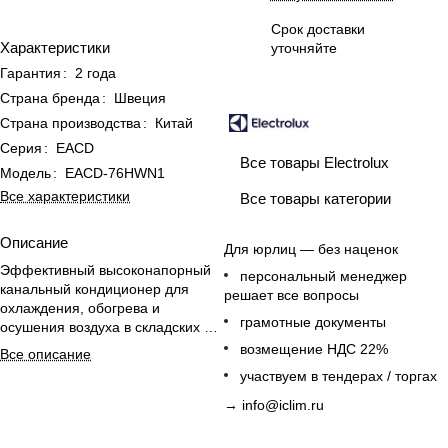
Срок доставки
Характеристики
уточняйте
Гарантия
:
2 года
Страна бренда
:
Швеция
Страна производства
:
Китай
Серия
:
EACD
Все товары Electrolux
Модель
:
EACD-76HWN1
Все характеристики
Все товары категории
Описание
Для юрлиц — без наценок
Эффективный высоконапорный
персональный менеджер
канальный кондиционер для
решает все вопросы
охлаждения, обогрева и
грамотные документы
осушения воздуха в складских и
торговых залах с проводным
возмещение НДС 22%
Все описание
пультом в комплекте.
участвуем в тендерах / торгах
→
info@iclim.ru