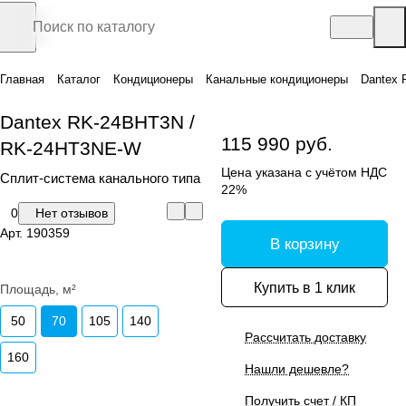
Главная
Каталог
Кондиционеры
Канальные кондиционеры
Dantex
Dantex RK-24BHT3N /
115 990 руб.
RK-24HT3NE-W
Цена указана с учётом НДС
Сплит-система канального типа
22%
0
Нет отзывов
Арт.
190359
В корзину
Купить в 1 клик
Площадь, м²
50
70
105
140
Рассчитать доставку
160
Нашли дешевле?
Получить счет / КП