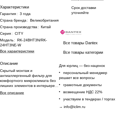
Характеристики
Срок доставки
уточняйте
Гарантия
:
3 года
Страна бренда
:
Великобритания
Страна производства
:
Китай
Серия
:
CITY
Модель
:
RK-24BHT3N/RK-
Все товары Dantex
24HT3NE-W
Все характеристики
Все товары категории
Описание
Для юрлиц — без наценок
Скрытый монтаж и
персональный менеджер
антиаллергенный фильтр для
решает все вопросы
комфортного микроклимата без
грамотные документы
лишних элементов в интерьере;
пульт ДУ в комплекте.
возмещение НДС 22%
Все описание
участвуем в тендерах / торгах
→
info@iclim.ru