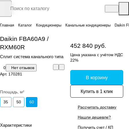
Главная
Каталог
Кондиционеры
Канальные кондиционеры
Daikin 
Daikin FBA60A9 /
452 840 руб.
RXM60R
Цена указана с учётом НДС
Сплит система канального типа
22%
0
Нет отзывов
Арт.
170281
В корзину
Купить в 1 клик
Площадь, м²
35
50
60
Рассчитать доставку
Нашли дешевле?
Характеристики
Получить счет / КП