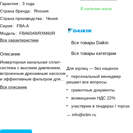
Гарантия
:
3 года
В наличии мало
Страна бренда
:
Япония
Страна производства
:
Чехия
Серия
:
FBA-A
Модель
:
FBA60A9/RXM60R
Все характеристики
Все товары Daikin
Все товары категории
Описание
Инверторная канальная сплит-
система с высоким давлением,
Для юрлиц — без наценок
встроенным дренажным насосом
персональный менеджер
и эффективным фильтром для
решает все вопросы
комфортного климата дома.
Все описание
грамотные документы
возмещение НДС 22%
участвуем в тендерах / торгах
→
info@iclim.ru