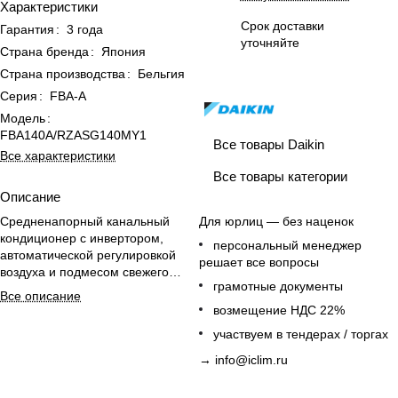
Характеристики
Срок доставки
Гарантия
:
3 года
уточняйте
Страна бренда
:
Япония
Страна производства
:
Бельгия
Серия
:
FBA-A
Модель
:
FBA140A/RZASG140MY1
Все товары Daikin
Все характеристики
Все товары категории
Описание
Средненапорный канальный
Для юрлиц — без наценок
кондиционер с инвертором,
персональный менеджер
автоматической регулировкой
решает все вопросы
воздуха и подмесом свежего
грамотные документы
воздуха до 10% для больших
Все описание
помещений.
возмещение НДС 22%
участвуем в тендерах / торгах
→
info@iclim.ru