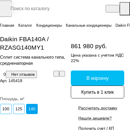
Главная
Каталог
Кондиционеры
Канальные кондиционеры
Daikin 
Daikin FBA140A /
861 980 руб.
RZASG140MY1
Цена указана с учётом НДС
Сплит система канального типа,
22%
средненапорная
0
Нет отзывов
В корзину
Арт.
145418
Купить в 1 клик
Площадь, м²
Рассчитать доставку
100
125
140
Нашли дешевле?
Получить счет / КП