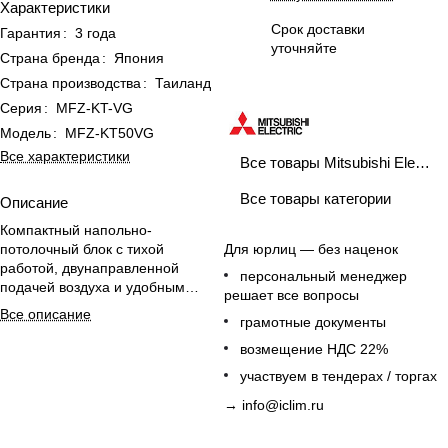
Характеристики
Срок доставки
Гарантия
:
3 года
уточняйте
Страна бренда
:
Япония
Страна производства
:
Таиланд
Серия
:
MFZ-KT-VG
Модель
:
MFZ-KT50VG
Все характеристики
Все товары Mitsubishi Electric
Все товары категории
Описание
Компактный напольно-
потолочный блок с тихой
Для юрлиц — без наценок
работой, двунаправленной
персональный менеджер
подачей воздуха и удобным
решает все вопросы
пультом, оптимален для офиса.
Все описание
грамотные документы
возмещение НДС 22%
участвуем в тендерах / торгах
→
info@iclim.ru