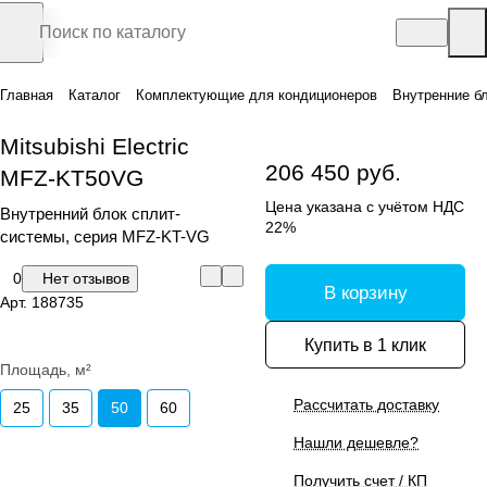
Главная
Каталог
Комплектующие для кондиционеров
Внутренние б
Mitsubishi Electric
206 450 руб.
MFZ-KT50VG
Цена указана с учётом НДС
Внутренний блок сплит-
22%
системы, серия MFZ-KT-VG
0
Нет отзывов
В корзину
Арт.
188735
Купить в 1 клик
Площадь, м²
Рассчитать доставку
25
35
50
60
Нашли дешевле?
Получить счет / КП