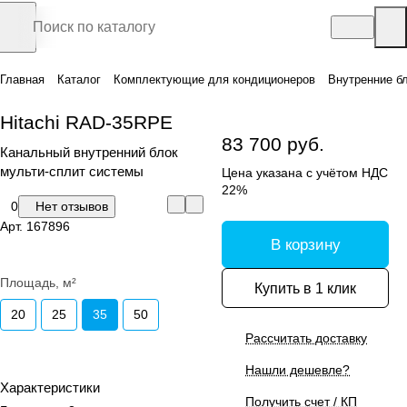
Главная
Каталог
Комплектующие для кондиционеров
Внутренние б
Hitachi RAD-35RPE
83 700 руб.
Канальный внутренний блок
мульти-сплит системы
Цена указана с учётом НДС
22%
0
Нет отзывов
Арт.
167896
В корзину
Площадь, м²
Купить в 1 клик
20
25
35
50
Рассчитать доставку
Нашли дешевле?
Характеристики
Получить счет / КП