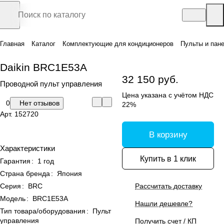
Главная
Каталог
Комплектующие для кондиционеров
Пульты и пан
Daikin BRC1E53A
32 150 руб.
Проводной пульт управления
Цена указана с учётом НДС
0
Нет отзывов
22%
Арт.
152720
В корзину
Характеристики
Купить в 1 клик
Гарантия
:
1 год
Страна бренда
:
Япония
Серия
:
BRC
Рассчитать доставку
Модель
:
BRC1E53A
Нашли дешевле?
Тип товара/оборудования
:
Пульт
управления
Получить счет / КП