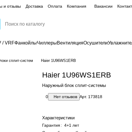
ы и отзывы
Доставка
Оплата
Компания
Вакансии
Контак
 / VRF
Фанкойлы
Чиллеры
Вентиляция
Осушители
Увлажните
локи сплит-систем
Haier 1U96WS1ERB
Haier 1U96WS1ERB
Наружный блок сплит-системы
0
Нет отзывов
Арт.
173818
Характеристики
Гарантия
:
4+1 лет