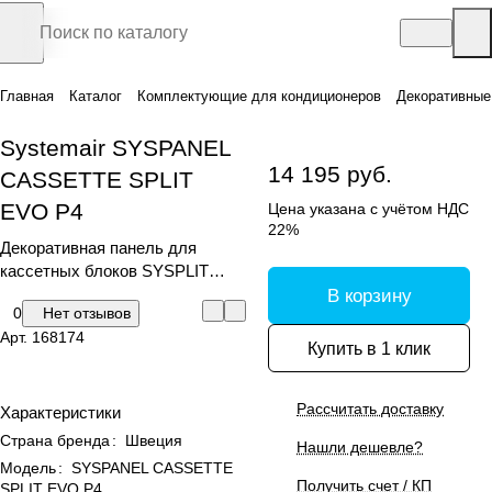
Главная
Каталог
Комплектующие для кондиционеров
Декоративные
Systemair SYSPANEL
14 195 руб.
CASSETTE SPLIT
EVO P4
Цена указана с учётом НДС
22%
Декоративная панель для
кассетных блоков SYSPLIT
CASSETTE 24-60 EVO HP Q/R
В корзину
0
Нет отзывов
Арт.
168174
Купить в 1 клик
Рассчитать доставку
Характеристики
Страна бренда
:
Швеция
Нашли дешевле?
Модель
:
SYSPANEL CASSETTE
Получить счет / КП
SPLIT EVO P4