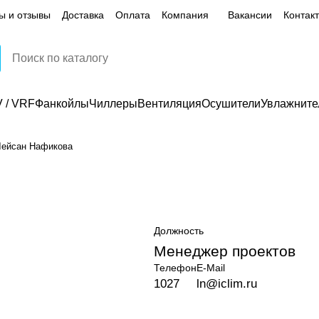
ы и отзывы
Доставка
Оплата
Компания
Вакансии
Контак
 / VRF
Фанкойлы
Чиллеры
Вентиляция
Осушители
Увлажните
Лейсан Нафикова
Должность
Менеджер проектов
Телефон
E-Mail
1027
ln@iclim.ru