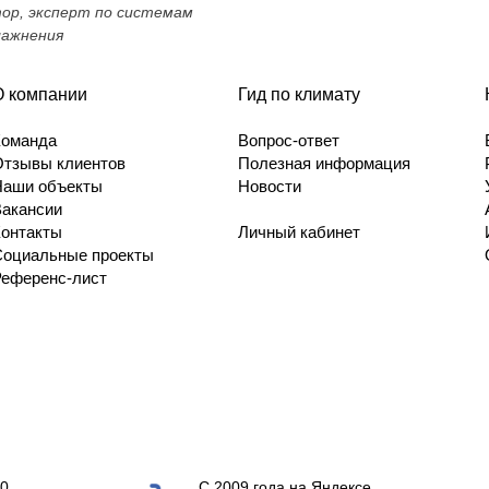
тор, эксперт по системам
лажнения
О компании
Гид по климату
Команда
Вопрос-ответ
Отзывы клиентов
Полезная информация
Наши объекты
Новости
Вакансии
Контакты
Личный кабинет
Социальные проекты
Референс-лист
0
С 2009 года на Яндексе