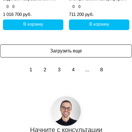
фреоновым охладителем
(AС)
0
0
0
0
1 016 700 руб.
711 200 руб.
В корзину
В корзину
Загрузить еще
1
2
3
4
...
8
Начните с консультации