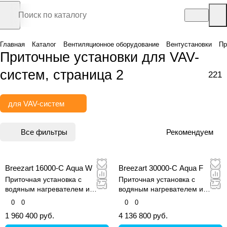
Главная
Каталог
Вентиляционное оборудование
Вентустановки
Пр
Приточные установки для VAV-
систем, страница 2
221
для VAV-систем
Все фильтры
Рекомендуем
Breezart 16000-C Aqua W
Breezart 30000-C Aqua F
Приточная установка с
Приточная установка с
водяным нагревателем и
водяным нагревателем и
водным охладителем
фреоновым охладителем
0
0
0
0
1 960 400 руб.
4 136 800 руб.