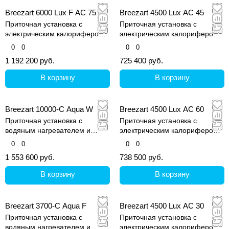
Breezart 6000 Lux F AC 75
Breezart 4500 Lux AC 45
Приточная установка с
Приточная установка с
электрическим калорифером
электрическим калорифером
(AС) и водяным охладителем
(AС)
0
0
0
0
1 192 200 руб.
725 400 руб.
В корзину
В корзину
Breezart 10000-C Aqua W
Breezart 4500 Lux AC 60
Приточная установка с
Приточная установка с
водяным нагревателем и
электрическим калорифером
водным охладителем
(AС)
0
0
0
0
1 553 600 руб.
738 500 руб.
В корзину
В корзину
Breezart 3700-C Aqua F
Breezart 4500 Lux AC 30
Приточная установка с
Приточная установка с
водяным нагревателем и
электрическим калорифером