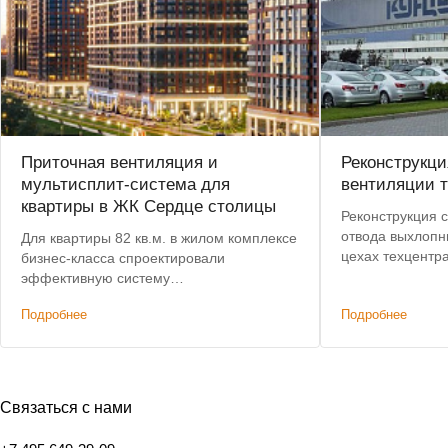
Приточная вентиляция и
Реконструкц
мультисплит-система для
вентиляции т
квартиры в ЖК Сердце столицы
Реконструкция 
отвода выхлопн
Для квартиры 82 кв.м. в жилом комплексе
цехах техцентр
бизнес-класса спроектировали
эффективную систему
кондиционирования и приточной
Подробнее
Подробнее
вентиляции с высокой степенью очистки
воздуха по доступной цене.
Связаться с нами