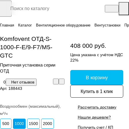
Главная
Каталог
Вентиляционное оборудование
Вентустановки
Пр
Komfovent ОТД-S-
408 000 руб.
1000-F-E/9-F7/M5-
GTC
Цена указана с учётом НДС
22%
Приточная установка серии
ОТД
В корзину
0
Нет отзывов
Арт.
188443
Купить в 1 клик
Воздухообмен (максимальный),
Рассчитать доставку
м³/ч
Нашли дешевле?
500
1000
1500
2000
Получить счет / КП