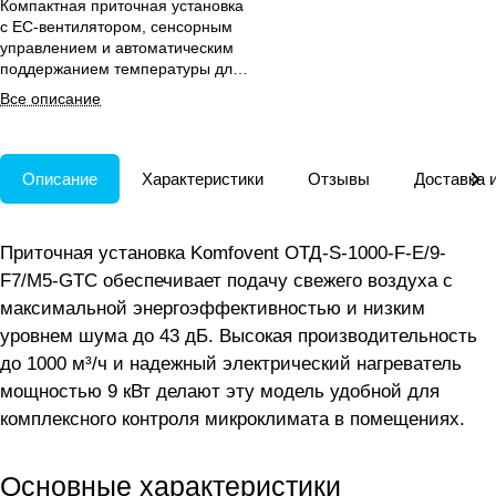
Компактная приточная установка
с EC-вентилятором, сенсорным
управлением и автоматическим
поддержанием температуры для
энергоэкономичной вентиляции
Все описание
помещений.
Описание
Характеристики
Отзывы
Доставка 
Приточная установка Komfovent ОТД-S-1000-F-E/9-
F7/M5-GTC обеспечивает подачу свежего воздуха с
максимальной энергоэффективностью и низким
уровнем шума до 43 дБ. Высокая производительность
до 1000 м³/ч и надежный электрический нагреватель
мощностью 9 кВт делают эту модель удобной для
комплексного контроля микроклимата в помещениях.
Основные характеристики