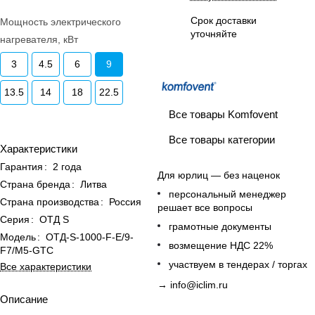
Срок доставки
Мощность электрического
уточняйте
нагревателя, кВт
3
4.5
6
9
13.5
14
18
22.5
Все товары Komfovent
Все товары категории
Характеристики
Гарантия
:
2 года
Для юрлиц — без наценок
Страна бренда
:
Литва
персональный менеджер
Страна производства
:
Россия
решает все вопросы
Серия
:
ОТД S
грамотные документы
Модель
:
ОТД-S-1000-F-E/9-
возмещение НДС 22%
F7/M5-GTC
участвуем в тендерах / торгах
Все характеристики
→
info@iclim.ru
Описание